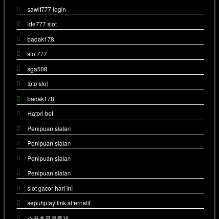
sawit777 login
ide777 slot
badak178
slot777
sga508
toto slot
badak178
Hatori bet
Penipuan sialan
Penipuan sialan
Penipuan sialan
Penipuan sialan
slot gacor hari ini
sepuhplay link alternatif
스포츠무료중계