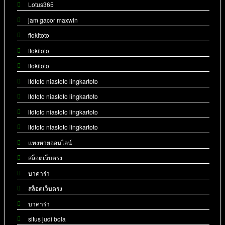
Lotus365
jam gacor maxwin
flokitoto
flokitoto
flokitoto
ltdtoto niastoto lingkartoto
ltdtoto niastoto lingkartoto
ltdtoto niastoto lingkartoto
ltdtoto niastoto lingkartoto
แทงหวยออนไลน์
สล็อตเว็บตรง
บาคาร่า
สล็อตเว็บตรง
บาคาร่า
situs judi bola