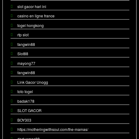
slot gacor hari ini
casino en ligne france
togel hongkong
rtp slot
fangwin88
Slot88
mayong77
fangwin88
Link Gacor Unogg
toto togel
badak178
SLOT GACOR
BOY303
https://motheringwithsoul.com/the-mamas/
daduemas88