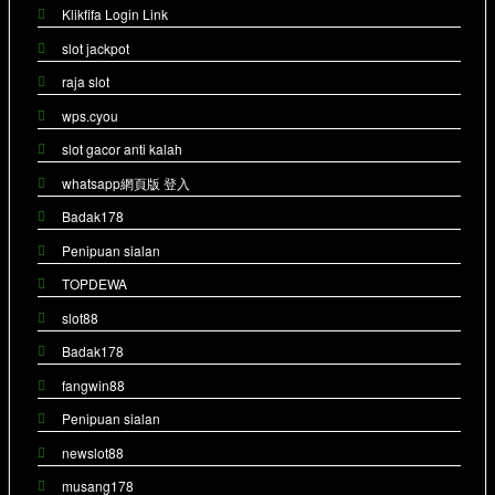
Klikfifa Login Link
slot jackpot
raja slot
wps.cyou
slot gacor anti kalah
whatsapp網頁版 登入
Badak178
Penipuan sialan
TOPDEWA
slot88
Badak178
fangwin88
Penipuan sialan
newslot88
musang178