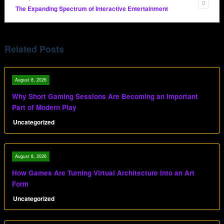
The Expanding Spectrum of Interactive Entertainment
Related Posts
August 8, 2026
Why Short Gaming Sessions Are Becoming an Important
Part of Modern Play
Uncategorized
August 8, 2026
How Games Are Turning Virtual Architecture Into an Art
Form
Uncategorized