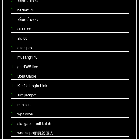
สล็อตเว็บตรง
badak178
สล็อตเว็บตรง
SLOT88
slot88
atlas pro
musang178
gold365 live
Bola Gacor
Klikfifa Login Link
slot jackpot
raja slot
wps.cyou
slot gacor anti kalah
whatsapp網頁版 登入