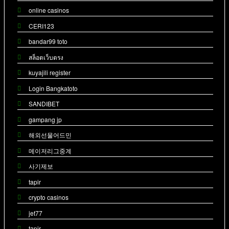
online casinos
CERI123
bandar99 toto
สล็อตเว็บตรง
kuyajili register
Login Bangkatoto
SANDIBET
gampang jp
해외선물어드민
메이저리그중계
사기제보
tapir
crypto casinos
jet77
tapir