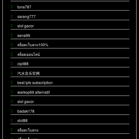
tuna787
sarang777
slot gacor
sena99
สล็อตเว็บตรง100%
สล็อตออนไลน์
cipit88
汽水音乐官网
best iptv subscription
warkop69 alternatif
slot gacor
badak178
slot88
สล็อตเว็บตรง