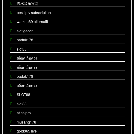
汽水音乐官网
best iptv subscription
warkop69 alternatif
slot gacor
badak178
slot88
สล็อตเว็บตรง
สล็อตเว็บตรง
badak178
สล็อตเว็บตรง
SLOT88
slot88
atlas pro
musang178
gold365 live