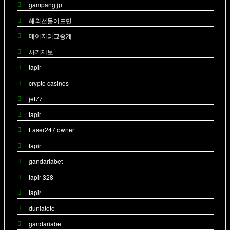
gampang jp
해외선물어드민
메이저리그중계
사기제보
tapir
crypto casinos
jet77
tapir
Laser247 owner
tapir
gandariabet
tapir 328
tapir
duniatoto
gandariabet