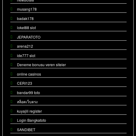
musang178
badak178
loket88 slot
JEPARATOTO
arena212
ide777 slot
Deneme bonusu veren siteler
online casinos
CERI123
bandar99 toto
สล็อตเว็บตรง
kuyajili register
Login Bangkatoto
SANDIBET