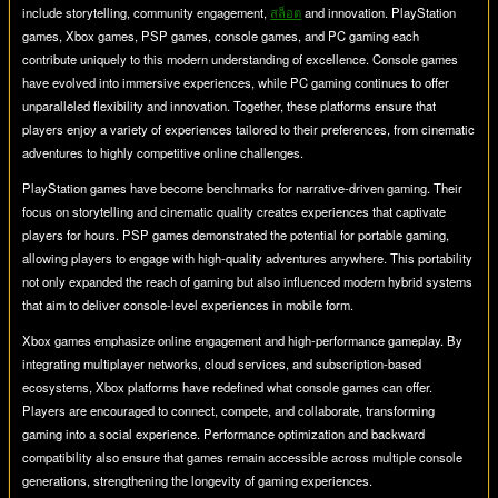
include storytelling, community engagement,
สล็อต
and innovation. PlayStation
games, Xbox games, PSP games, console games, and PC gaming each
contribute uniquely to this modern understanding of excellence. Console games
have evolved into immersive experiences, while PC gaming continues to offer
unparalleled flexibility and innovation. Together, these platforms ensure that
players enjoy a variety of experiences tailored to their preferences, from cinematic
adventures to highly competitive online challenges.
PlayStation games have become benchmarks for narrative-driven gaming. Their
focus on storytelling and cinematic quality creates experiences that captivate
players for hours. PSP games demonstrated the potential for portable gaming,
allowing players to engage with high-quality adventures anywhere. This portability
not only expanded the reach of gaming but also influenced modern hybrid systems
that aim to deliver console-level experiences in mobile form.
Xbox games emphasize online engagement and high-performance gameplay. By
integrating multiplayer networks, cloud services, and subscription-based
ecosystems, Xbox platforms have redefined what console games can offer.
Players are encouraged to connect, compete, and collaborate, transforming
gaming into a social experience. Performance optimization and backward
compatibility also ensure that games remain accessible across multiple console
generations, strengthening the longevity of gaming experiences.