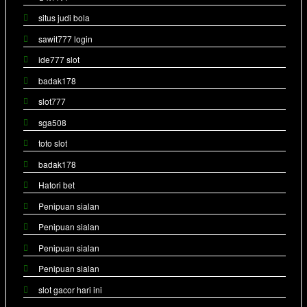
situs judi bola
sawit777 login
ide777 slot
badak178
slot777
sga508
toto slot
badak178
Hatori bet
Penipuan sialan
Penipuan sialan
Penipuan sialan
Penipuan sialan
slot gacor hari ini