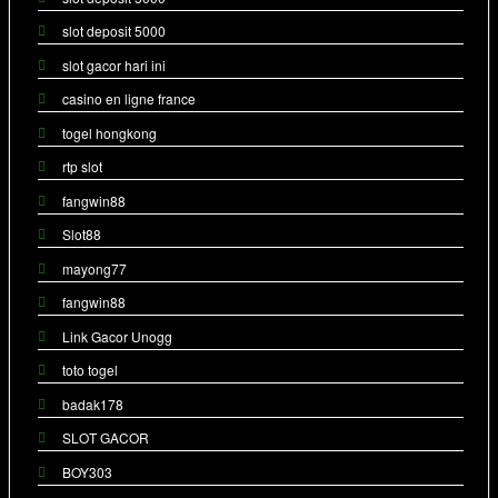
slot deposit 5000
slot gacor hari ini
casino en ligne france
togel hongkong
rtp slot
fangwin88
Slot88
mayong77
fangwin88
Link Gacor Unogg
toto togel
badak178
SLOT GACOR
BOY303