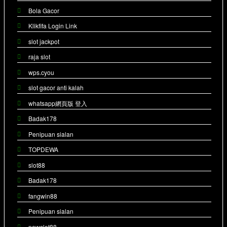
Bola Gacor
Klikfifa Login Link
slot jackpot
raja slot
wps.cyou
slot gacor anti kalah
whatsapp網頁版 登入
Badak178
Penipuan sialan
TOPDEWA
slot88
Badak178
fangwin88
Penipuan sialan
newslot88