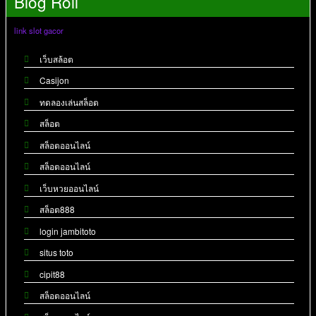
Blog Roll
link slot gacor
เว็บสล้อต
Casijon
ทดลองเล่นสล็อต
สล็อต
สล็อตออนไลน์
สล็อตออนไลน์
เว็บหวยออนไลน์
สล็อต888
login jambitoto
situs toto
cipit88
สล็อตออนไลน์