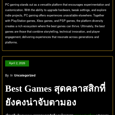
PC gaming stands out as a versatile platform that encourages experimentation and
customization. With the ability to upgrade hardware, tweak settings, and explore
indie projects, PC gaming offers experiences unavailable elsewhere. Together
with PlayStation games, Xbox games, and PSP games, the platform diversity
creates a rich ecosystem where the best games can thrive. Ultimately, the best
games are those that combine storytelling, technical innovation, and player
engagement, delivering experiences that resonate across generations and
platforms.
April 2, 2026
By
In
Uncategorized
Best Games สุดคลาสสิกที่
ยังคงน่าจับตามอง