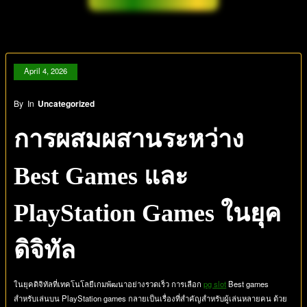
April 4, 2026
By
In
Uncategorized
การผสมผสานระหว่าง
Best Games และ
PlayStation Games ในยุค
ดิจิทัล
ในยุคดิจิทัลที่เทคโนโลยีเกมพัฒนาอย่างรวดเร็ว การเลือก
pg slot
Best games
สำหรับเล่นบน PlayStation games กลายเป็นเรื่องที่สำคัญสำหรับผู้เล่นหลายคน ด้วย