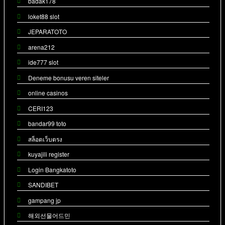
badak178
loket88 slot
JEPARATOTO
arena212
ide777 slot
Deneme bonusu veren siteler
online casinos
CERI123
bandar99 toto
สล็อตเว็บตรง
kuyajili register
Login Bangkatoto
SANDIBET
gampang jp
해외선물어드민