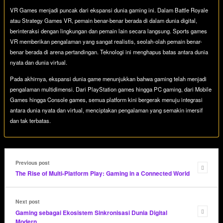
VR Games menjadi puncak dari ekspansi dunia gaming ini. Dalam Battle Royale
atau Strategy Games VR, pemain benar-benar berada di dalam dunia digital,
berinteraksi dengan lingkungan dan pemain lain secara langsung. Sports games
VR memberikan pengalaman yang sangat realistis, seolah-olah pemain benar-
benar berada di arena pertandingan. Teknologi ini menghapus batas antara dunia
nyata dan dunia virtual.
Pada akhirnya, ekspansi dunia game menunjukkan bahwa gaming telah menjadi
pengalaman multidimensi. Dari PlayStation games hingga PC gaming, dari Mobile
Games hingga Console games, semua platform kini bergerak menuju integrasi
antara dunia nyata dan virtual, menciptakan pengalaman yang semakin imersif
dan tak terbatas.
Previous post
The Rise of Multi-Platform Play: Gaming in a Connected World
Next post
Gaming sebagai Ekosistem Sinkronisasi Dunia Digital
Modern