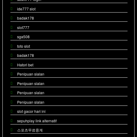
ide777 slot
badak178
slot777
sga508
toto slot
badak178
Hatori bet
Penipuan sialan
Penipuan sialan
Penipuan sialan
Penipuan sialan
slot gacor hari ini
sepuhplay link alternatif
스포츠무료중계