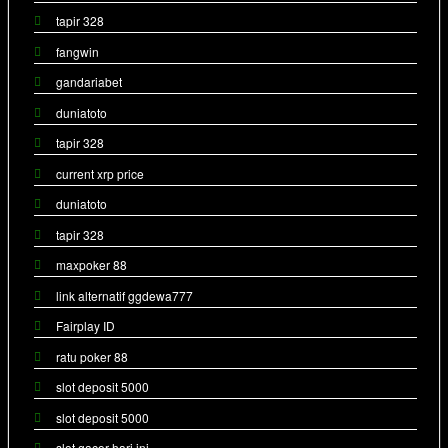
tapir 328
fangwin
gandariabet
duniatoto
tapir 328
current xrp price
duniatoto
tapir 328
maxpoker 88
link alternatif ggdewa777
Fairplay ID
ratu poker 88
slot deposit 5000
slot deposit 5000
slot gacor hari ini