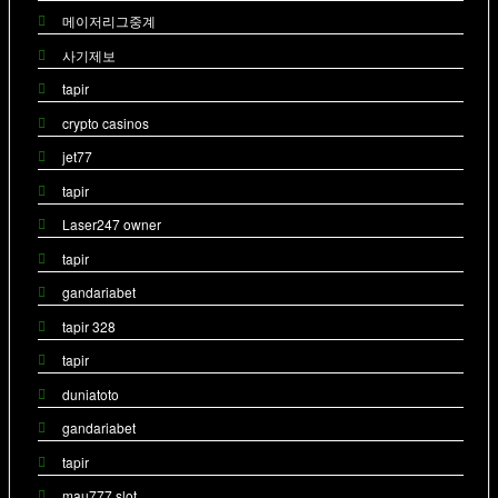
메이저리그중계
사기제보
tapir
crypto casinos
jet77
tapir
Laser247 owner
tapir
gandariabet
tapir 328
tapir
duniatoto
gandariabet
tapir
mau777 slot