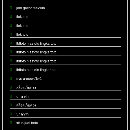
jam gacor maxwin
flokitoto
flokitoto
flokitoto
ltdtoto niastoto lingkartoto
ltdtoto niastoto lingkartoto
ltdtoto niastoto lingkartoto
ltdtoto niastoto lingkartoto
แทงหวยออนไลน์
สล็อตเว็บตรง
บาคาร่า
สล็อตเว็บตรง
บาคาร่า
situs judi bola