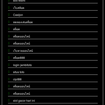
slot resmi
เว็บสล้อต
Casijon
ทดลองเล่นสล็อต
สล็อต
สล็อตออนไลน์
สล็อตออนไลน์
เว็บหวยออนไลน์
สล็อต888
login jambitoto
situs toto
cipit88
สล็อตออนไลน์
สล็อตออนไลน์
slot gacor hari ini