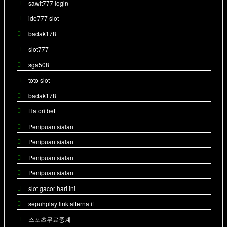
sawit777 login
ide777 slot
badak178
slot777
sga508
toto slot
badak178
Hatori bet
Penipuan sialan
Penipuan sialan
Penipuan sialan
Penipuan sialan
slot gacor hari ini
sepuhplay link alternatif
스포츠무료중계