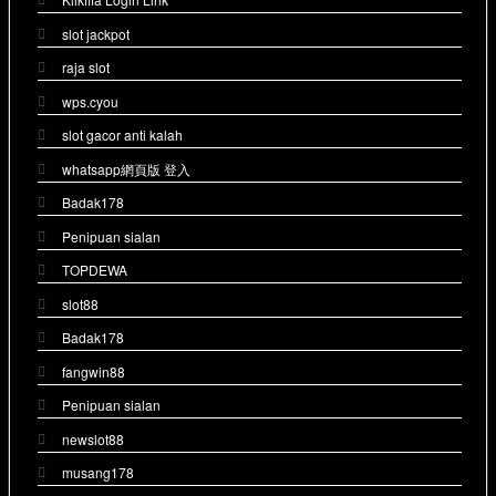
slot jackpot
raja slot
wps.cyou
slot gacor anti kalah
whatsapp網頁版 登入
Badak178
Penipuan sialan
TOPDEWA
slot88
Badak178
fangwin88
Penipuan sialan
newslot88
musang178