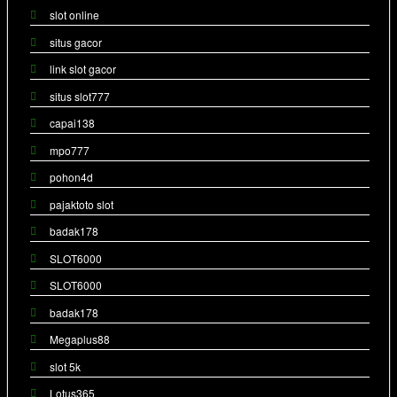
slot online
situs gacor
link slot gacor
situs slot777
capai138
mpo777
pohon4d
pajaktoto slot
badak178
SLOT6000
SLOT6000
badak178
Megaplus88
slot 5k
Lotus365