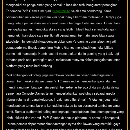
menghadirkan pengalaman yang semakin luas dan terhubung antar perangkat.
Fenomena PvP Games menjadi
pragmatic4d
salah satu pendorong utama
pertumbuhan ini karena pemain kini tidak hanya bermain melawan AI, tetapi juga
menghadapi pemain lain secara real time di berbagai belahan dunia. Di sisi lain,
free-to-play games membuka akses yang lebih inklusif bagi semua kalangan,
memungkinkan siapa saja menikmati pengalaman bermain tanpa biaya awal.
Ekosistem ini semakin kuat dengan dukungan Pc gaming yang tetap menjadi
pusat performa tinggi, sementara Mobile Games menghadirkan fleksibilitas
bermain di mana saja. Kombinasi ini menciptakan dunia gaming yang tidak lagi
terbatas pada satu perangkat saja, melainkan menyatu dalam pengalaman lintas
platform yang terus berkembang.
Perkembangan teknologi juga membawa perubahan besar pada bagaimana
pemain berinteraksi dalam game. VR Games mulai memberikan pengalaman
imersif yang membuat pemain seolah benar-benar berada di dalam dunia virtual,
sementara Console Games tetap mempertahankan posisinya sebagai media
hiburan utama di ruang keluarga. Tidak hanya itu, Smart TV Games juga mulai
mendapatkan tempat karena kemudahan akses tanpa perangkat tambahan yang
rumit. Semua platform ini saling melengkapi, menciptakan ekosistem gaming yang
lebih inklusif dan variatif. PvP Games di semua platform ini semakin kompetitif,
karena pemain dapat merasakan tantangan nyata dari lawan yang memiliki gaya
bermain berbeda-beda. Hal ini menjadikan pengalaman bermain semakin dinamis