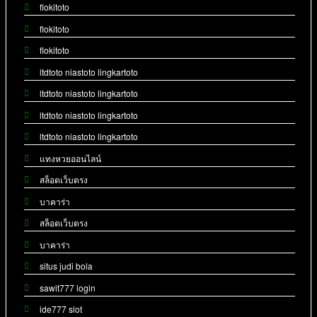
flokitoto
flokitoto
flokitoto
ltdtoto niastoto lingkartoto
ltdtoto niastoto lingkartoto
ltdtoto niastoto lingkartoto
ltdtoto niastoto lingkartoto
แทงหวยออนไลน์
สล็อตเว็บตรง
บาคาร่า
สล็อตเว็บตรง
บาคาร่า
situs judi bola
sawit777 login
ide777 slot