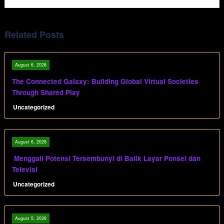
Related Posts
August 6, 2026
The Connected Galaxy: Building Global Virtual Societies
Through Shared Play
Uncategorized
August 6, 2026
Menggali Potensi Tersembunyi di Balik Layar Ponsel dan
Televisi
Uncategorized
August 5, 2026