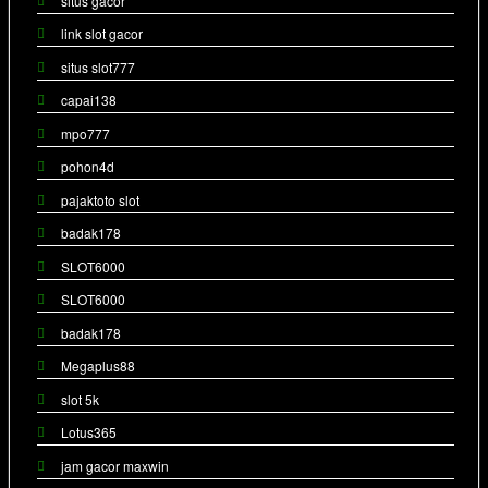
situs gacor
link slot gacor
situs slot777
capai138
mpo777
pohon4d
pajaktoto slot
badak178
SLOT6000
SLOT6000
badak178
Megaplus88
slot 5k
Lotus365
jam gacor maxwin