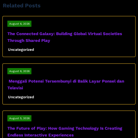
Related Posts
August 6, 2026
The Connected Galaxy: Building Global Virtual Societies
Through Shared Play
Uncategorized
August 6, 2026
Menggali Potensi Tersembunyi di Balik Layar Ponsel dan
Televisi
Uncategorized
August 5, 2026
The Future of Play: How Gaming Technology Is Creating
Endless Interactive Experiences