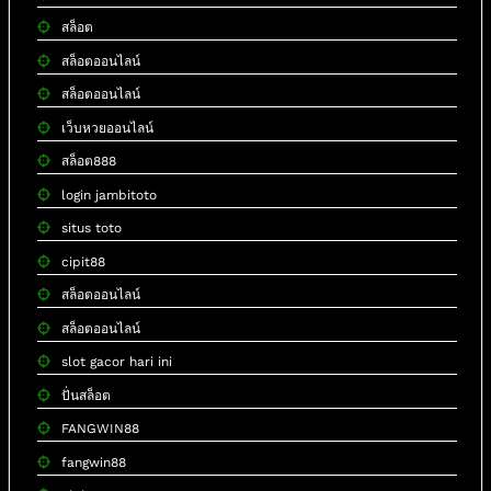
สล็อต
สล็อตออนไลน์
สล็อตออนไลน์
เว็บหวยออนไลน์
สล็อต888
login jambitoto
situs toto
cipit88
สล็อตออนไลน์
สล็อตออนไลน์
slot gacor hari ini
ปั่นสล็อต
FANGWIN88
fangwin88