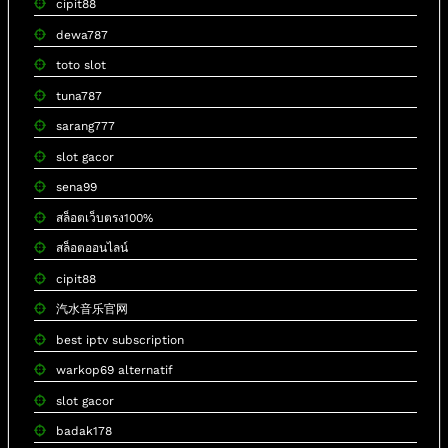
cipit88
dewa787
toto slot
tuna787
sarang777
slot gacor
sena99
สล็อตเว็บตรง100%
สล็อตออนไลน์
cipit88
汽水音乐官网
best iptv subscription
warkop69 alternatif
slot gacor
badak178