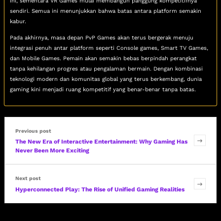
ini, sementara VR Games mulai membangun panggung kompetitifnya
sendiri. Semua ini menunjukkan bahwa batas antara platform semakin
kabur.
Pada akhirnya, masa depan PvP Games akan terus bergerak menuju
integrasi penuh antar platform seperti Console games, Smart TV Games,
dan Mobile Games. Pemain akan semakin bebas berpindah perangkat
tanpa kehilangan progres atau pengalaman bermain. Dengan kombinasi
teknologi modern dan komunitas global yang terus berkembang, dunia
gaming kini menjadi ruang kompetitif yang benar-benar tanpa batas.
Previous post
The New Era of Interactive Entertainment: Why Gaming Has
Never Been More Exciting
Next post
Hyperconnected Play: The Rise of Unified Gaming Realities