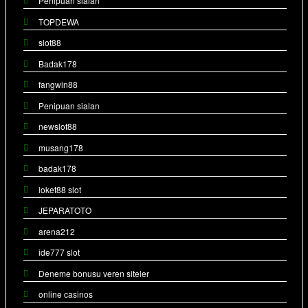
Penipuan sialan
TOPDEWA
slot88
Badak178
fangwin88
Penipuan sialan
newslot88
musang178
badak178
loket88 slot
JEPARATOTO
arena212
ide777 slot
Deneme bonusu veren siteler
online casinos