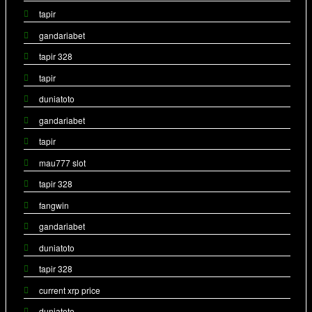
tapir
gandariabet
tapir 328
tapir
duniatoto
gandariabet
tapir
mau777 slot
tapir 328
fangwin
gandariabet
duniatoto
tapir 328
current xrp price
duniatoto