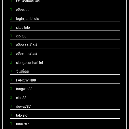
เว็บหวยออนไลน์
สล็อต888
login jambitoto
situs toto
cipit88
สล็อตออนไลน์
สล็อตออนไลน์
slot gacor hari ini
ปั่นสล็อต
FANGWIN88
fangwin88
cipit88
dewa787
toto slot
tuna787