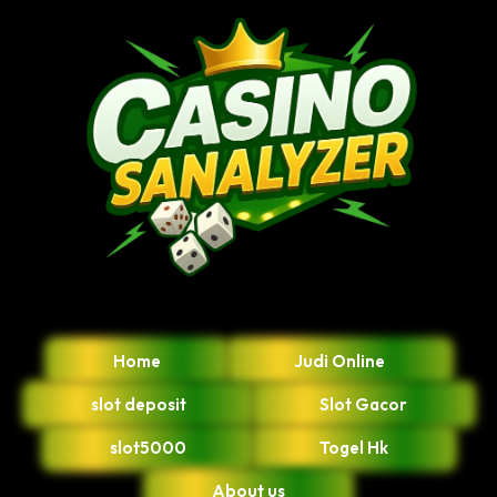
Home
Judi Online
slot deposit
Slot Gacor
slot5000
Togel Hk
About us