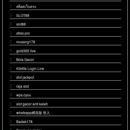
สล็อตเว็บตรง
SLOT88
slot88
atlas pro
musang178
gold365 live
Bola Gacor
Klikfifa Login Link
slot jackpot
raja slot
wps.cyou
slot gacor anti kalah
whatsapp網頁版 登入
Badak178