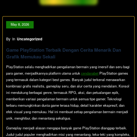
May 8, 2026
By
In
Uncategorized
Game PlayStation Terbaik Dengan Cerita Menarik Dan
Grafik Memukau Sekali
PlayStation selalu menghadirkan pengalaman bermain yang imersif dan seru bagi
para gamer, menjadikannya platform utama untuk
cendanabet
PlayStation games
yang termasuk dalam kategori best games. Banyak judul terkenal menawarkan
kombinasi grafis realistis, gameplay seru, dan alur cerita yang mendalam. Konsol
ini mendukung berbagai genre, termasuk RPG, aksi, dan petualangan epik,
memberikan variasi pengalaman bermain untuk semua tipe gamer. Teknologi
terbaru memungkinkan dunia game terasa hidup, detail karakter ekspresif, dan
efek visual yang memukau. Hal ini membuat setiap pengalaman bermain menjadi
unik, menghibur, dan menantang sekaligus.
Gameplay menjadi alasan mengapa banyak game PlayStation dianggap terbaik.
Judul-judul populer menghadirkan misi yang menantang, teka-teki yang kompleks,