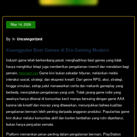
May 14, 2026
By
In
Uncategorized
Keunggulan Best Games di Era Gaming Modern
Industri game telah berkembang pesat, menghadirkan best games yang tidak
hanya menghibur tetapi juga memberikan pengalaman imersif dan mendalam bagi
pemain.
totorawit slot
Game kini bukan sekadar hiburan, melainkan media
interaksi sosial, strategi, dan ekspresi kreatif. Dari genre RPG, aksi, strategi,
hingga simulasi, setiap judul menawarkan cerita dan mekanik gameplay yang
berbeda, menciptakan pengalaman yang unik. Tidak jarang game indie yang
awalnya hanya dikenal di komunitas kecil mampu bersaing dengan game AAA
karena ide kreatif dan inovasi yang ditawarkan, menunjukkan bahwa kualitas
pengalaman bermain lebih penting daripada anggaran produksi. Popularitas game
kini diukur melalui komunitas aktif dan konten tambahan yang rutin diperbarui,
bukan hanya penjualan semata.
Platform memainkan peran penting dalam pengalaman bermain. PlayStation