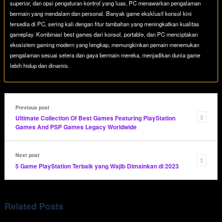
superior, dan opsi pengaturan kontrol yang luas, PC menawarkan pengalaman
bermain yang mendalam dan personal. Banyak game eksklusif konsol kini
tersedia di PC, sering kali dengan fitur tambahan yang meningkatkan kualitas
gameplay. Kombinasi best games dari konsol, portable, dan PC menciptakan
ekosistem gaming modern yang lengkap, memungkinkan pemain menemukan
pengalaman sesuai selera dan gaya bermain mereka, menjadikan dunia game
lebih hidup dan dinamis.
Previous post
Ultimate Collection Of Best Games Featuring PlayStation
Games And PSP Games Legacy Worldwide
Next post
5 Game PlayStation Terbaik yang Wajib Dimainkan di 2023
Related Posts