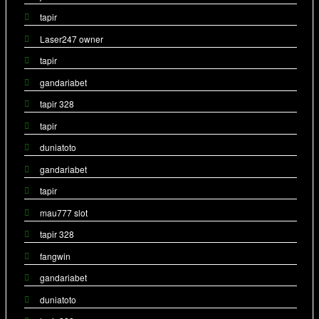
tapir
Laser247 owner
tapir
gandariabet
tapir 328
tapir
duniatoto
gandariabet
tapir
mau777 slot
tapir 328
fangwin
gandariabet
duniatoto