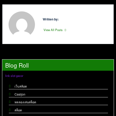
Written by:
View All Posts
Blog Roll
link slot gacor
เว็บสล้อต
Casijon
ทดลองเล่นสล็อต
สล็อต