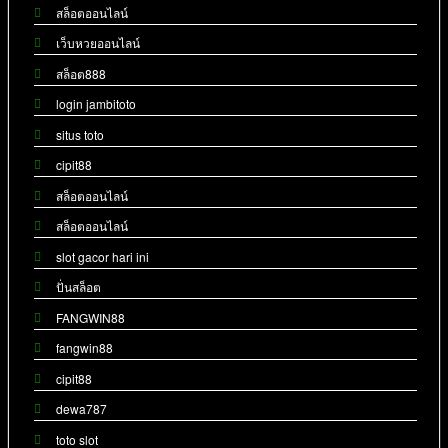
สล็อตออนไลน์
เว็บหวยออนไลน์
สล็อต888
login jambitoto
situs toto
cipit88
สล็อตออนไลน์
สล็อตออนไลน์
slot gacor hari ini
ปั่นสล็อต
FANGWIN88
fangwin88
cipit88
dewa787
toto slot