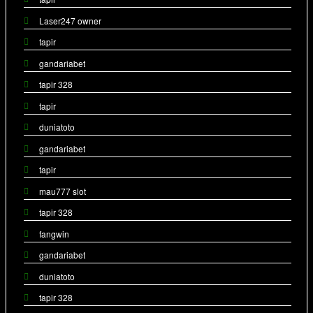
Laser247 owner
tapir
gandariabet
tapir 328
tapir
duniatoto
gandariabet
tapir
mau777 slot
tapir 328
fangwin
gandariabet
duniatoto
tapir 328