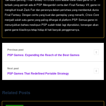
terbaik yang pernah ada di PSP. Mengambil cerita dari
Final Fantasy VII
, game ini
mengikuti kisah Zack Fair dan perannya dalam peristiwa yang membentuk dunia
Final Fantasy. Dengan cerita yang kuat dan gameplay yang menarik,
Crisis Core
menjadi salah satu game yang paling dihargai di platform PSP. Semua game ini
menunjukkan bahwa meskipun PSP sudah tidak lagi diproduksi, kenangan akan
game-game klasiknya tetap hidup di hati banyak penggemarnya.
Previous post
PSP Games: Expanding the Reach of the Best Games
Next post
PSP Games That Redefined Portable Strategy
Related Posts