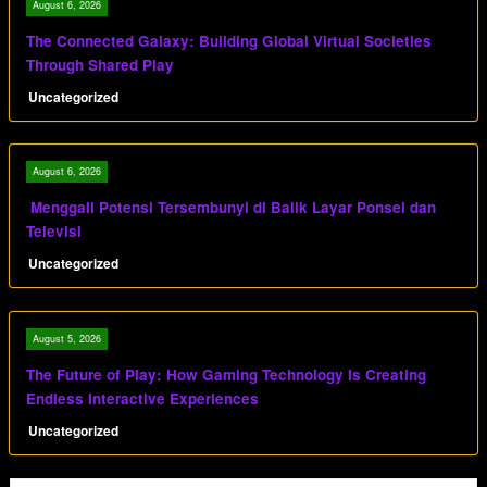
August 6, 2026
The Connected Galaxy: Building Global Virtual Societies
Through Shared Play
Uncategorized
August 6, 2026
Menggali Potensi Tersembunyi di Balik Layar Ponsel dan
Televisi
Uncategorized
August 5, 2026
The Future of Play: How Gaming Technology Is Creating
Endless Interactive Experiences
Uncategorized