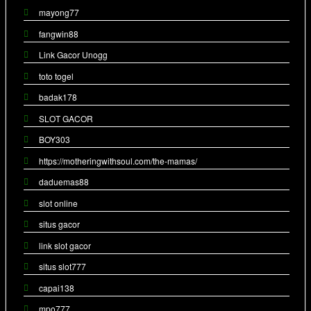
mayong77
fangwin88
Link Gacor Unogg
toto togel
badak178
SLOT GACOR
BOY303
https://motheringwithsoul.com/the-mamas/
daduemas88
slot online
situs gacor
link slot gacor
situs slot777
capai138
mpo777