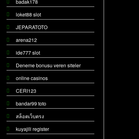
badak178
loket88 slot
JEPARATOTO
arena212
ide777 slot
Deneme bonusu veren siteler
online casinos
CERI123
bandar99 toto
สล็อตเว็บตรง
kuyajili register