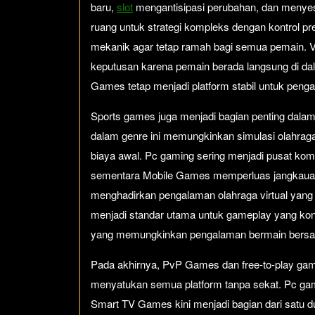
baru,
slot
mengantisipasi perubahan, dan menyes
ruang untuk strategi kompleks dengan kontrol p
mekanik agar tetap ramah bagi semua pemain. 
keputusan karena pemain berada langsung di d
Games tetap menjadi platform stabil untuk penga
Sports games juga menjadi bagian penting dal
dalam genre ini memungkinkan simulasi olahraga
biaya awal. Pc gaming sering menjadi pusat kompe
sementara Mobile Games memperluas jangkauan
menghadirkan pengalaman olahraga virtual yang 
menjadi standar utama untuk gameplay yang k
yang memungkinkan pengalaman bermain bersam
Pada akhirnya, PvP Games dan free-to-play game
menyatukan semua platform tanpa sekat. Pc g
Smart TV Games kini menjadi bagian dari satu d