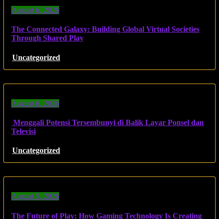
August 6, 2026
The Connected Galaxy: Building Global Virtual Societies
Through Shared Play
Uncategorized
August 6, 2026
Menggali Potensi Tersembunyi di Balik Layar Ponsel dan
Televisi
Uncategorized
August 5, 2026
The Future of Play: How Gaming Technology Is Creating