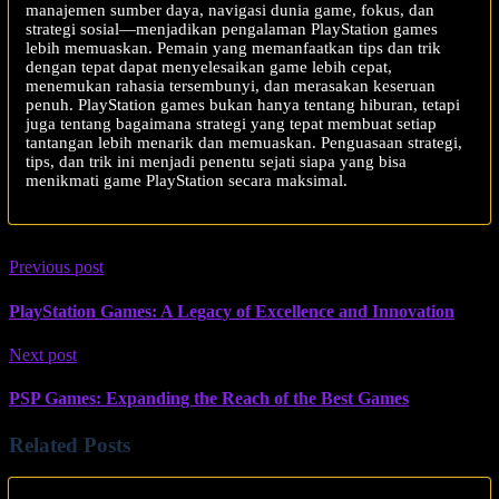
manajemen sumber daya, navigasi dunia game, fokus, dan
strategi sosial—menjadikan pengalaman PlayStation games
lebih memuaskan. Pemain yang memanfaatkan tips dan trik
dengan tepat dapat menyelesaikan game lebih cepat,
menemukan rahasia tersembunyi, dan merasakan keseruan
penuh. PlayStation games bukan hanya tentang hiburan, tetapi
juga tentang bagaimana strategi yang tepat membuat setiap
tantangan lebih menarik dan memuaskan. Penguasaan strategi,
tips, dan trik ini menjadi penentu sejati siapa yang bisa
menikmati game PlayStation secara maksimal.
Previous post
PlayStation Games: A Legacy of Excellence and Innovation
Next post
PSP Games: Expanding the Reach of the Best Games
Related Posts