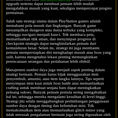
upgrade tertentu dapat membuat pemain lebih mudah
mengalahkan musuh yang kuat, sekaligus mempercepat progres
permainan.
Salah satu strategi utama dalam PlayStation games adalah
memahami pola musuh dan lingkungan. Banyak game
menampilkan dungeon atau dunia terbuka yang kompleks,
sehingga navigasi menjadi kunci. Trik membaca peta,
memanfaatkan titik aman, dan menyimpan progress di
checkpoint strategis dapat menghindarkan pemain dari
kemunduran besar. Selain itu, strategi ini juga membantu
pemain mempersiapkan diri menghadapi musuh atau boss yang
sulit, karena mengetahui lokasi penting memungkinkan
perencanaan serangan dan pertahanan lebih efektif.
Manajemen sumber daya juga menjadi aspek penting dalam
strategi bermain. Pemain harus bijak menggunakan item
penyembuh, amunisi, atau item langka lainnya. Tips seperti
menyimpan item kuat untuk boss battle atau memanfaatkan
crafting untuk membuat senjata baru dapat meningkatkan
peluang sukses. Banyak pemain pemula sering mengabaikan
hal ini, sehingga mereka mengalami kesulitan di level tinggi.
Strategi jitu selalu menggabungkan pertimbangan penggunaan
sumber daya dengan timing dan kebutuhan misi. Trik
memaksimalkan item atau memanfaatkan glitch minor yang
tidak merusak pengalaman bermain juga sering digunakan oleh