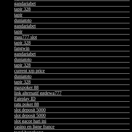
gandariabet
tapir 328
tapir
duniatoto
gandariabet
tapir
mau777 slot
tapir 328
fangwin
gandariabet
duniatoto
tapir 328
current xrp price
duniatoto
tapir 328
maxpoker 88
link alternatif ggdewa777
Fairplay ID
ratu poker 88
slot deposit 5000
slot deposit 5000
slot gacor hari ini
casino en ligne france