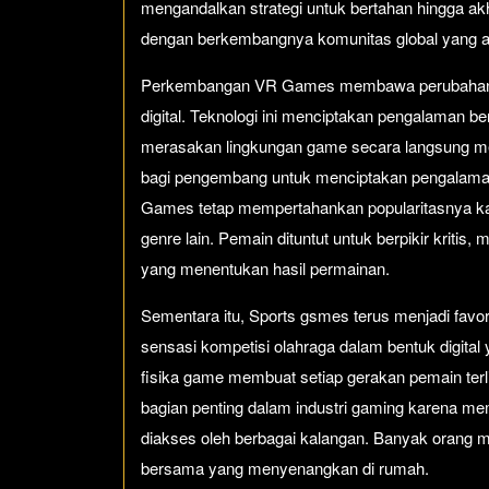
mengandalkan strategi untuk bertahan hingga akhi
dengan berkembangnya komunitas global yang akt
Perkembangan VR Games membawa perubahan be
digital. Teknologi ini menciptakan pengalaman be
merasakan lingkungan game secara langsung mel
bagi pengembang untuk menciptakan pengalaman ya
Games tetap mempertahankan popularitasnya kar
genre lain. Pemain dituntut untuk berpikir kritis
yang menentukan hasil permainan.
Sementara itu, Sports gsmes terus menjadi fav
sensasi kompetisi olahraga dalam bentuk digital 
fisika game membuat setiap gerakan pemain terli
bagian penting dalam industri gaming karena m
diakses oleh berbagai kalangan. Banyak orang 
bersama yang menyenangkan di rumah.