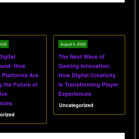
2026
August 4, 2026
igital
The Next Wave of
ound: How
Gaming Innovation:
 Platforms Are
How Digital Creativity
g the Future of
Is Transforming Player
ive
Experiences
ences
Uncategorized
orized