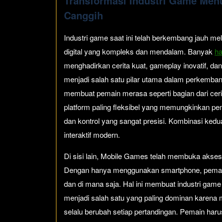
Transformasi Industri Game Menu
Canggih
Industri game saat ini telah berkembang jauh 
digital yang kompleks dan mendalam. Banyak
ha
menghadirkan cerita kuat, gameplay inovatif, dan
menjadi salah satu pilar utama dalam perkemban
membuat pemain merasa seperti bagian dari ceri
platform paling fleksibel yang memungkinkan pem
dan kontrol yang sangat presisi. Kombinasi ked
interaktif modern.
Di sisi lain, Mobile Games telah membuka akses
Dengan hanya menggunakan smartphone, pemain 
dan di mana saja. Hal ini membuat industri game 
menjadi salah satu yang paling dominan karena 
selalu berubah setiap pertandingan. Pemain harus