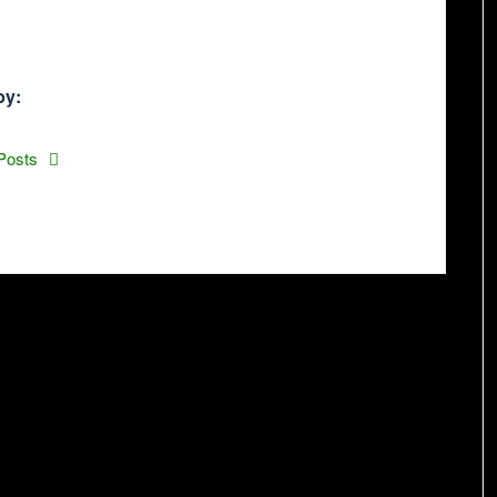
by:
 Posts