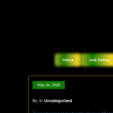
Home
Judi Online
May 24, 2026
By
In
Uncategorized