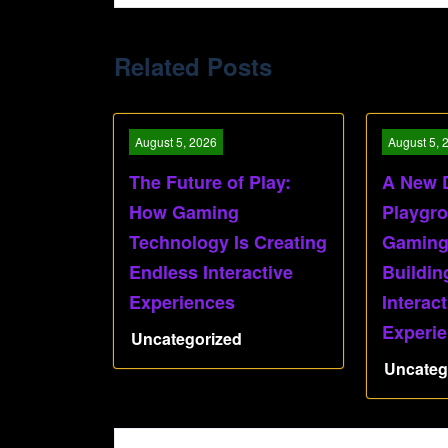
Related Posts
August 5, 2026
August 5, 
The Future of Play:
A New D
How Gaming
Playgr
Technology Is Creating
Gaming
Endless Interactive
Buildin
Experiences
Interact
Experi
Uncategorized
Uncateg