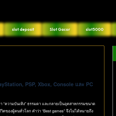
slot deposit
Slot Gacor
slot5000
yStation, PSP, Xbox, Console และ PC
ว่า “ความบันเทิง” ธรรมดา และกลายเป็นอุตสาหกรรมขนาด
ีวิตของผู้คนทั่วโลก คำว่า “Best games” จึงไม่ได้หมายถึง