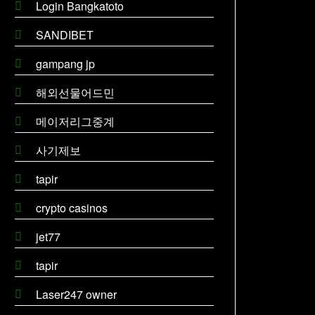
Login Bangkatoto
SANDIBET
gampang jp
해외선물어드민
메이저리그중계
사기제보
tapir
crypto casinos
jet77
tapir
Laser247 owner