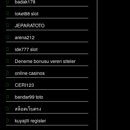
badak178
loket88 slot
JEPARATOTO
arena212
ide777 slot
Deneme bonusu veren siteler
online casinos
CERI123
bandar99 toto
สล็อตเว็บตรง
kuyajili register