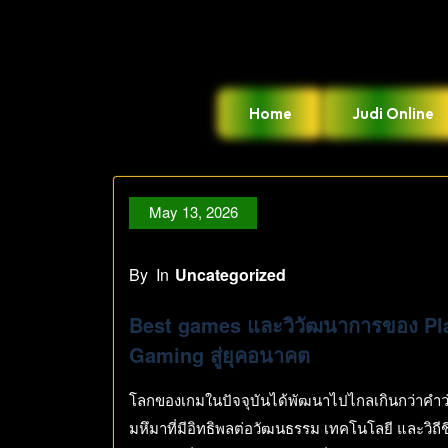
Home
Judi Online
May 13, 2026
By
In
Uncategorized
Best games และวิวัฒนาการของ Pla
Gaming สู่ยุคอนาคต
โลกของเกมในปัจจุบันได้พัฒนาไปไกลเกินกว่าคำ
มหึมาที่มีอิทธิพลต่อวัฒนธรรม เทคโนโลยี และวิถีช