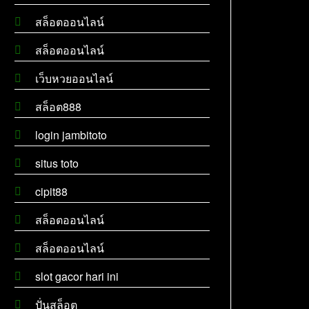
สล็อตออนไลน์
สล็อตออนไลน์
เว็บหวยออนไลน์
สล็อต888
login jambitoto
situs toto
cipit88
สล็อตออนไลน์
สล็อตออนไลน์
slot gacor hari ini
ปั่นสล็อต