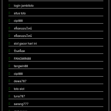
login jambitoto
situs toto
cipit88
สล็อตออนไลน์
สล็อตออนไลน์
slot gacor hari ini
ปั่นสล็อต
FANGWIN88
fangwin88
cipit88
dewa787
toto slot
tuna787
sarang777