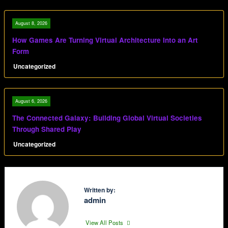
August 8, 2026
How Games Are Turning Virtual Architecture Into an Art
Form
Uncategorized
August 6, 2026
The Connected Galaxy: Building Global Virtual Societies
Through Shared Play
Uncategorized
Written by:
admin
View All Posts