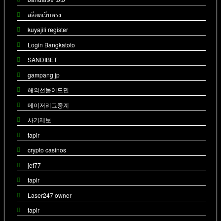
สล็อตเว็บตรง
kuyajili register
Login Bangkatoto
SANDIBET
gampang jp
해외선물어드민
메이저리그중계
사기제보
tapir
crypto casinos
jet77
tapir
Laser247 owner
tapir