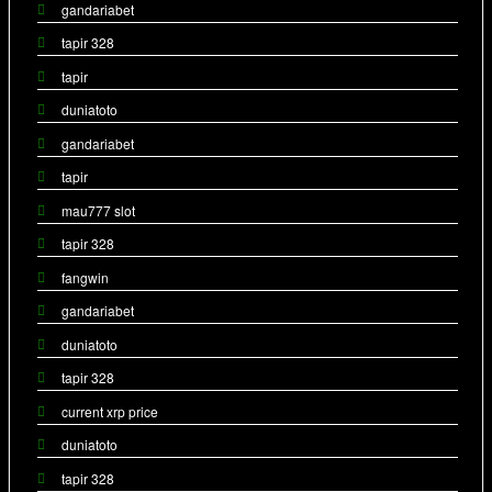
gandariabet
tapir 328
tapir
duniatoto
gandariabet
tapir
mau777 slot
tapir 328
fangwin
gandariabet
duniatoto
tapir 328
current xrp price
duniatoto
tapir 328