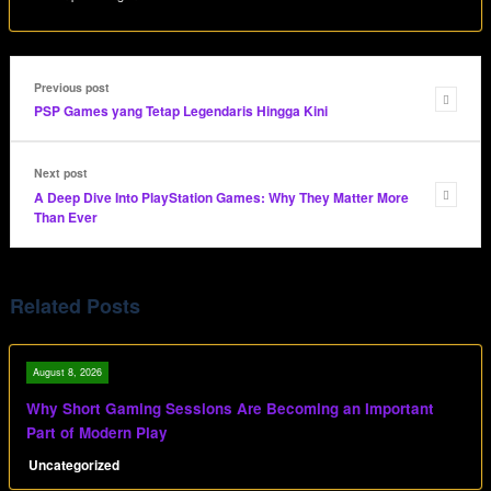
Previous post
PSP Games yang Tetap Legendaris Hingga Kini
Next post
A Deep Dive Into PlayStation Games: Why They Matter More
Than Ever
Related Posts
August 8, 2026
Why Short Gaming Sessions Are Becoming an Important
Part of Modern Play
Uncategorized