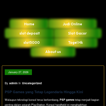
Home
Judi Online
slot deposit
Slot Gacor
slot5000
Togel Hk
About us
January 27, 2026
By
admin
In
Uncategorized
PSP Games yang Tetap Legendaris Hingga Kini
Walaupun teknologi konsol terus berkembang,
PSP games
tetap menjadi bagian
penting dalam sejarah PlayStation. Konsol handheld ini menghadirkan