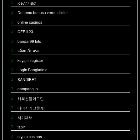
ide777 slot
Deneme bonusu veren siteler
online casinos
CERI123
bandar99 toto
สล็อตเว็บตรง
kuyajili register
Login Bangkatoto
SANDIBET
gampang jp
해외선물어드민
메이저리그중계
사기제보
tapir
crypto casinos