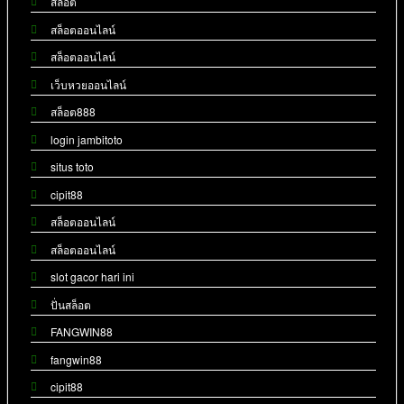
สล็อต
สล็อตออนไลน์
สล็อตออนไลน์
เว็บหวยออนไลน์
สล็อต888
login jambitoto
situs toto
cipit88
สล็อตออนไลน์
สล็อตออนไลน์
slot gacor hari ini
ปั่นสล็อต
FANGWIN88
fangwin88
cipit88