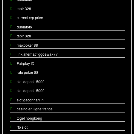
tapir 328
current xrp price
duniatoto
tapir 328
maxpoker 88
link alternatif ggdewa777
Fairplay ID
ratu poker 88
slot deposit 5000
slot deposit 5000
slot gacor hari ini
casino en ligne france
togel hongkong
rtp slot