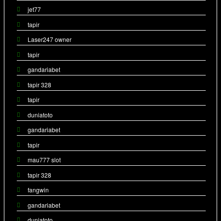
jet77
tapir
Laser247 owner
tapir
gandariabet
tapir 328
tapir
duniatoto
gandariabet
tapir
mau777 slot
tapir 328
fangwin
gandariabet
duniatoto