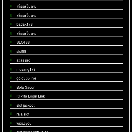
สล็อตเว็บตรง
สล็อตเว็บตรง
badak178
สล็อตเว็บตรง
SLOT88
slot88
atlas pro
musang178
gold365 live
Bola Gacor
Klikfifa Login Link
slot jackpot
raja slot
wps.cyou
slot gacor anti kalah