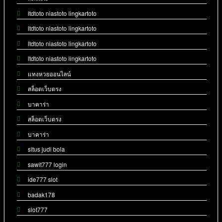
ltdtoto niastoto lingkartoto
ltdtoto niastoto lingkartoto
ltdtoto niastoto lingkartoto
ltdtoto niastoto lingkartoto
แทงหวยออนไลน์
สล็อตเว็บตรง
บาคาร่า
สล็อตเว็บตรง
บาคาร่า
situs judi bola
sawit777 login
ide777 slot
badak178
slot777