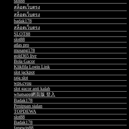
slot88
สล็อตเว็บตรง
สล็อตเว็บตรง
badak178
สล็อตเว็บตรง
SLOT88
slot88
atlas pro
musang178
gold365 live
Bola Gacor
Klikfifa Login Link
slot jackpot
raja slot
wps.cyou
slot gacor anti kalah
whatsapp網頁版 登入
Badak178
Penipuan sialan
TOPDEWA
slot88
Badak178
fangwin88